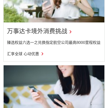
h
w
i
window
i
s
n
l
d
i
o
n
w
k
w
万事达卡境外消费挑战
i
l
l
This
臻选权益六选一之兑换指定航空公司最高8000里程权益
o
p
link
e
汇
汇享全球 心动优惠
n
享
will
i
全
n
open
球
a
心
n
in
动
e
优
a
w
惠
w
T
new
i
h
n
i
window
d
s
o
l
w
i
n