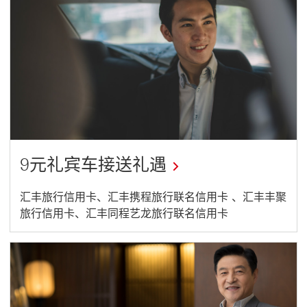
w
open
i
n
in
d
o
a
w
new
window
9元礼宾车接送礼遇
This
汇丰旅行信用卡、汇丰携程旅行联名信用卡 、汇丰丰聚
旅行信用卡、汇丰同程艺龙旅行联名信用卡
link
will
open
in
a