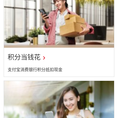
兑
0
换
0
达
元
标
刷
每
卡
月
金
最
T
高
h
加
i
赠
s
3
l
0
i
0
n
积分当钱花
0
k
国
w
泰
i
航
This
支付宝消费银行积分抵扣现金
l
空
l
link
「
o
亚
p
will
洲
e
万
n
open
里
i
通
in
n
」
a
里
a
n
数
e
T
new
w