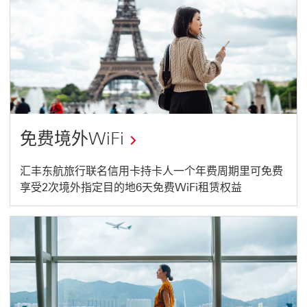
in
a
new
window
免费境外WiFi
This
汇丰东航旅行联名信用卡持卡人一个年费周期里可免费
享受2次境外指定目的地6天免费WiFi租赁权益
link
will
open
in
a
new