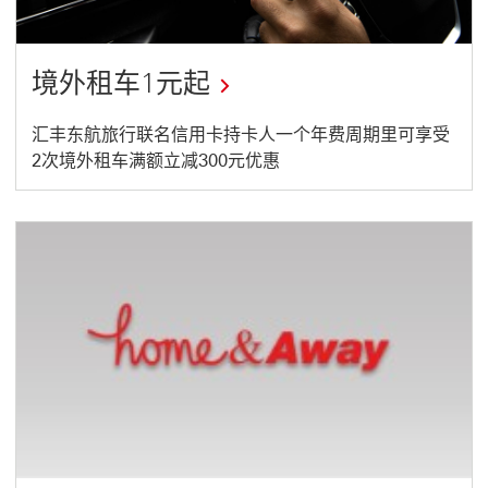
境外租车1元起
This
汇丰东航旅行联名信用卡持卡人一个年费周期里可享受
2次境外租车满额立减300元优惠
link
will
open
in
a
new
window