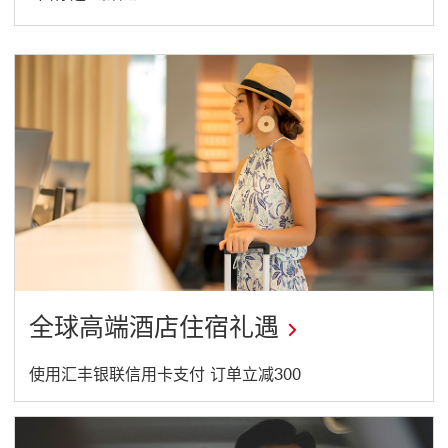
由
你
选
新
活
动
T
h
i
s
l
i
n
k
w
i
l
l
o
p
全球高端酒店住宿礼遇
e
n
i
n
This
使用汇丰银联信用卡支付 订单立减300
a
link
n
e
will
w