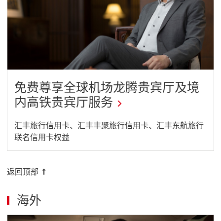
new
window
免费尊享全球机场龙腾贵宾厅及境
内高铁贵宾厅服务
This
汇丰旅行信用卡、汇丰丰聚旅行信用卡、汇丰东航旅行
联名信用卡权益
link
will
open
返回顶部
in
海外
a
new