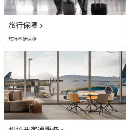
旅行保障
This
旅行不便保障
link
will
open
in
a
new
window