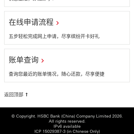
a
link
new
will
在线申请流程
window
open
in
This
五步轻松完成网上申请，尽享缤纷开卡好礼
a
link
new
will
账单查询
window
open
in
This
查询您最近的账单情况，随心还款，尽享便捷
a
link
new
will
返回顶部
window
open
in
© Copyright. HSBC Bank (China) Company Limited 2026.
a
All rights reserved.
IPv6 available
new
ICP 15029387-3 (i
ICP 15029387-3 (in Chinese Only)