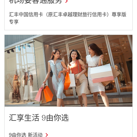
机场要客通服务
This
汇丰中国信用卡（原汇丰卓越理财旅行信用卡）尊享版
专享
link
will
open
in
a
new
window
汇享生活 9由你选
9
9由你选 新活动