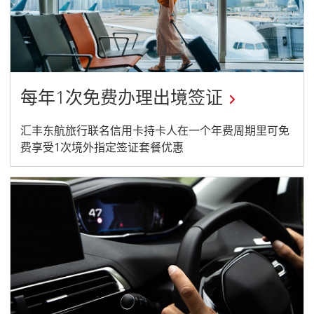
window
每年1次免费办理出境签证
This
汇丰东航旅行联名信用卡持卡人在一个年费周期里可免
费享受1次境外指定签证套餐优惠
link
will
open
in
a
new
window