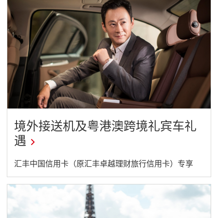
window
境外接送机及粤港澳跨境礼宾车礼
遇
This
汇丰中国信用卡（原汇丰卓越理财旅行信用卡）专享
link
will
open