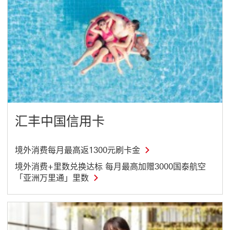
汇丰中国信用卡
境
境外消费每月最高返1300元刷卡金
外
消
境外消费+里数兑换达标 每月最高加赠3000国泰航空
费
境
「亚洲万里通」里数
每
外
月
消
最
费
高
+
返
里
1
数
3