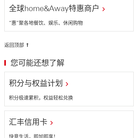
全球home&Away特惠商户
This
“惠”聚各地餐饮、娱乐、休闲购物
link
will
返回顶部
open
in
您可能还想了解
a
new
积分与权益计划
window
This
积分极速累积，权益轻松兑换
link
will
汇丰信用卡
open
in
This
快意生活，即加即享！