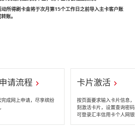
月活动所得刷卡金将于次月第15个工作日之前导入主卡客户账
或转账。
申请流程
卡片激活
This
松完成网上申请，尽享缤纷
按页面要求输入卡片信息，
礼
刻激活卡片，设置查询密码
link
可登录汇丰信用卡个人网银
will
open