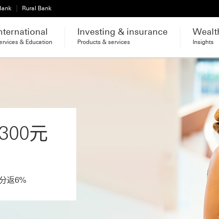
 Bank
Rural Bank
nternational
Investing & insurance
Wealt
ervices & Education
Products & services
Insights
00元
分返6%