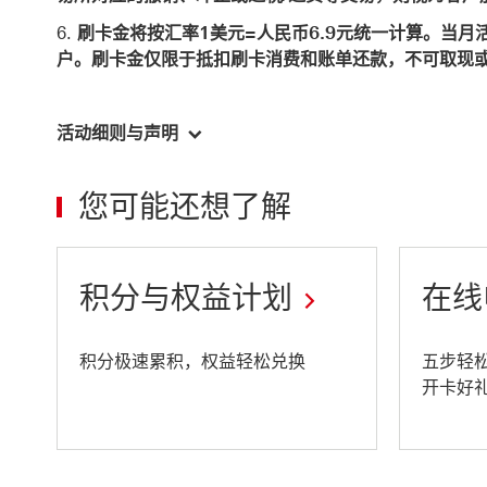
刷卡金将按汇率1美元=人民币6.9元统一计算。当
户。刷卡金仅限于抵扣刷卡消费和账单还款，不可取现
活动细则与声明
您可能还想了解
积分与权益计划
在线
This
This
积分极速累积，权益轻松兑换
五步轻
开卡好
link
link
will
will
open
open