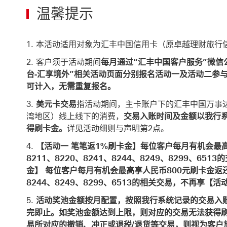
温馨提示
本活动适用对象为汇丰中国信用卡（原卓越理财旅行
客户须于活动期间
每月通过“汇丰中国客户服务”微信
台-汇享境外”相关活动页面分别报名活动一及活动二参
可计入，无需重复报名。
美元卡交易
指活动期间，主卡账户下的汇丰中国万事
湾地区）线上线下的消费，
交易入账时间及金额以我行
得刷卡金。
详见活动细则与声明第2点。
【活动一 笔笔返1%刷卡金】每位客户每月有机会最
8211、8220、8241、8244、8249、8299、6
金】 每位客户每月有机会最高享人民币800元刷卡金返还
8244、8249、8299、6513的相关交易，不再享
活动奖池金额按月配置，按照我行系统记录的交易入
完即止。如奖池金额达到上限，则对应的交易无法获得
易所对应的撤销、冲正或退税/退货等交易，则视为客户