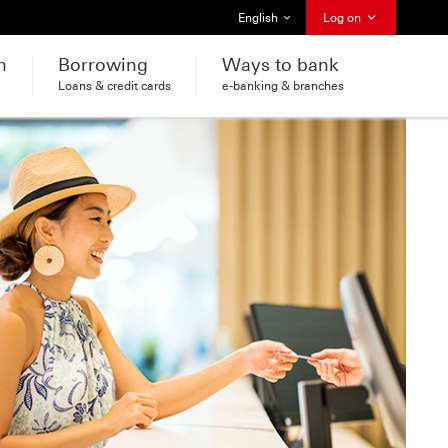
Select language
English
Log on
h
Borrowing
Ways to bank
Loans & credit cards
e-banking & branches