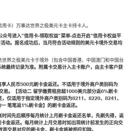
信用卡）万事达世界之极美元卡主卡持卡人。
公众号进入“信用卡-领取权益”菜单-点击开启“信用卡权益平
与活动。报名成功后，当月符合活动规则的美元卡境外交易均
达世界之极美元卡于境外（包含中国香港、中国澳门和中国台
系统最终记录为准。附属卡交易计入主卡账户，由主卡客户获
高享人民币500元刷卡金返还。不适用于境外商户类别码为
513的交易。【活动二 留学缴费租房超1000美元部分返6%刷卡
，仅适用于指定境外商户类别码为8211、8220、8241、
【活动一 笔笔返1%刷卡金】的刷卡金返还。
账时间先后顺序每月统计上月刷卡金返还名单，先刷先得，返
刷卡金返还。每月统计上月交易时如出现统计前发生的正向交
放弃交易对应的刷卡金，刷卡金将被相应扣除。