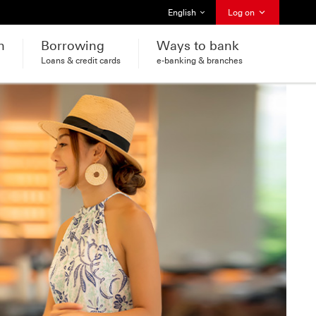
Select language
English
Log on
h
Borrowing
Ways to bank
Loans & credit cards
e-banking & branches