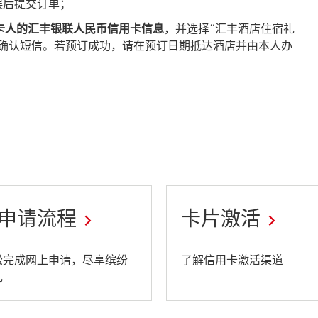
误后提交订单；
卡人的汇丰银联人民币信用卡信息
，并选择“汇丰酒店住宿礼
的确认短信。若预订成功，请在预订日期抵达酒店并由本人办
申请流程
卡片激活
This
松完成网上申请，尽享缤纷
了解信用卡激活渠道
礼
link
will