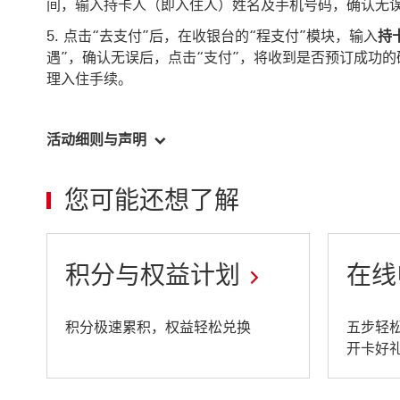
间，输入持卡人（即入住人）姓名及手机号码，确认无
点击“去支付”后，在收银台的“程支付”模块，输入
持
遇”，确认无误后，点击“支付”，将收到是否预订成功
理入住手续。
活动细则与声明
您可能还想了解
积分与权益计划
在线
This
This
积分极速累积，权益轻松兑换
五步轻
开卡好
link
link
will
will