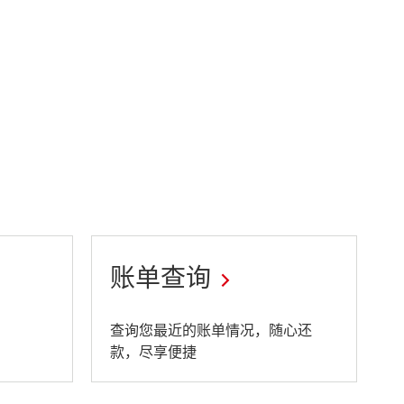
账单查询
This
查询您最近的账单情况，随心还
款，尽享便捷
link
will