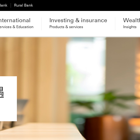
 Bank
Rural Bank
nternational
Investing & insurance
Wealt
ervices & Education
Products & services
Insights
遇