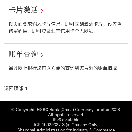
new
will
卡片激活
window
open
in
This
按页面要求输入卡片信息，即可立刻激活卡片，设置查
a
询密码后，即可登录汇丰信用卡个人网银
link
new
will
window
open
账单查询
in
a
This
通过网上银行您可以方便的查询到您最近的账单情况
new
link
window
will
返回顶部
open
in
© Copyright. HSBC Bank (China) Company Limited 2026.
a
All rights reserved.
IPv6 available
new
ICP 15029387-3 (i
ICP 15029387-3 (in Chinese Only)
window
Shanghai
Shanghai Administration for Industry & Commerce