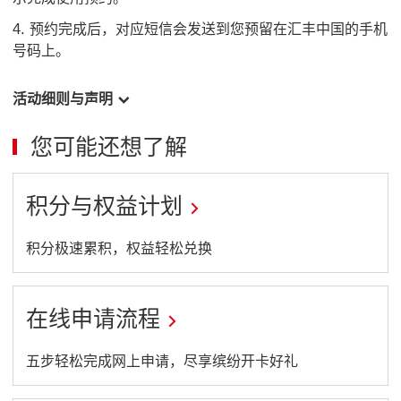
预约完成后，对应短信会发送到您预留在汇丰中国的手机
号码上。
活动细则与声明
您可能还想了解
积分与权益计划
This
积分极速累积，权益轻松兑换
link
will
在线申请流程
open
in
This
五步轻松完成网上申请，尽享缤纷开卡好礼
a
link