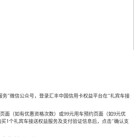
城市列表（PDF，349KB） PDF 下载
服务”微信公众号，登录汇丰中国信用卡权益平台在“礼宾车接
约页面（如有优惠资格次数）或99元用车预约页面（如9元优
买1个礼宾车接送权益服务及支付验证信息后，点击“确认支