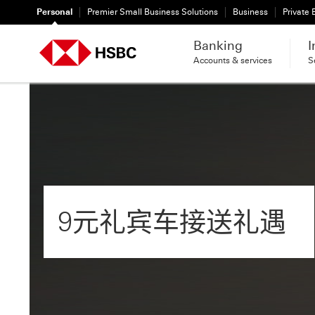
Personal
Premier Small Business Solutions
Business
Private
Banking
I
Accounts & services
S
9元礼宾车接送礼遇