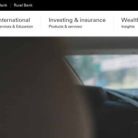
 Bank
Rural Bank
nternational
Investing & insurance
Wealt
ervices & Education
Products & services
Insights