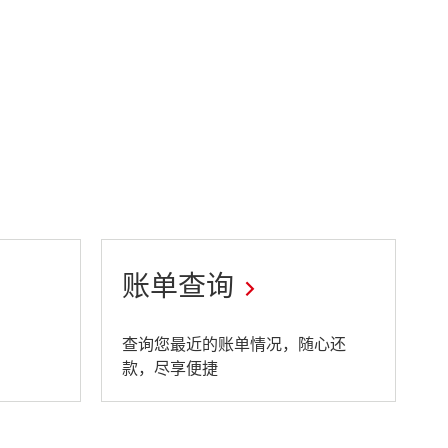
账单查询
This
查询您最近的账单情况，随心还
款，尽享便捷
link
will
open