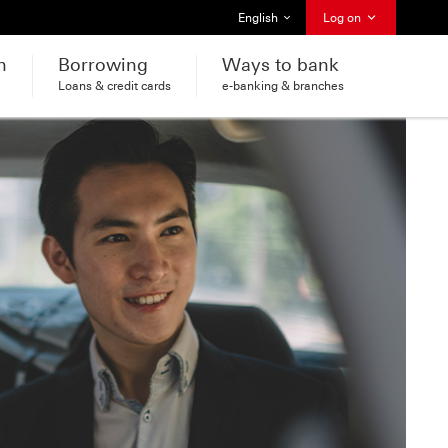
Select language
English
Log on
h
Borrowing
Ways to bank
Loans & credit cards
e-banking & branches