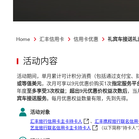
Home
汇丰信用卡
信用卡优惠
礼宾车接送礼
活动内容
活动期间，单月累计可计积分消费（包括通过支付宝、
或等值美元
，次月可享以9元优惠价购买1次
指定服务平
年度
至多享受3次权益
；
超出9元优惠价权益次数后
，当
宾车接送服务
。每月优惠权益数量有限，先到先得。
活动对象
汇丰旅行信用卡主卡持卡人 This lin
汇丰旅行信用卡主卡持卡人
、
汇丰携程旅行联名信用
汇丰同程艺龙旅行联名信用卡主卡持卡
艺龙旅行联名信用卡主卡持卡人
（以下简称“持卡人”