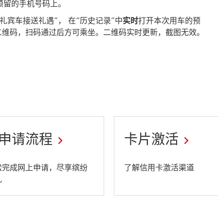
预留的手机号码上。
宾车接送礼遇”， 在“历史记录”中
实时
打开本次用车的预
二维码，扫码通过后方可乘坐。二维码实时更新，截图无效。
申请流程
卡片激活
This
松完成网上申请，尽享缤纷
了解信用卡激活渠道
礼
link
will
open