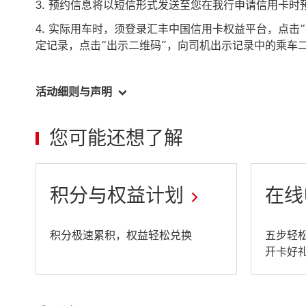
预约信息将以短信形式发送至您在我行申请信用卡时
实际用车时，须登录汇丰中国信用卡权益平台，点击“礼
定记录，点击“出示二维码”，向司机出示记录中的乘车
活动细则与声明
您可能还想了解
积分与权益计划
在线
This
This
积分极速累积，权益轻松兑换
五步轻
开卡好
link
link
will
will
open
open