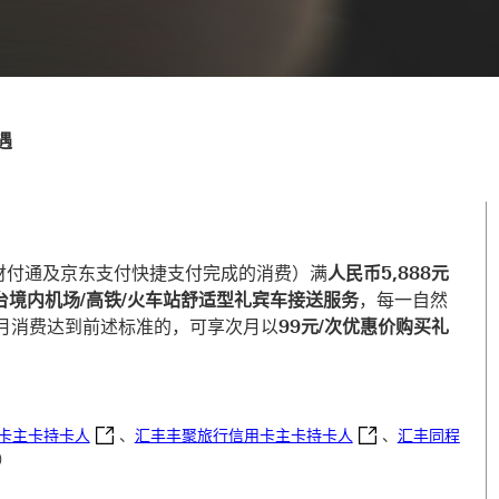
遇
财付通及京东支付快捷支付完成的消费）满
人民币5,888元
台境内机场/高铁/火车站舒适型礼宾车接送服务
，每一自然
月消费达到前述标准的，可享次月以
99元/次优惠价购买礼
k will open in a new window
汇丰携程旅行联名信用卡主卡持卡人 This link will open in a
汇丰丰聚旅行信用卡主卡持卡人 
卡主卡持卡人
、
汇丰丰聚旅行信用卡主卡持卡人
、
汇丰同程
人 This link will open in a new window
）