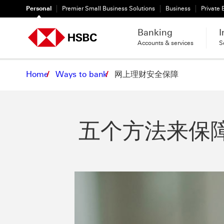
Personal
Premier Small Business Solutions
Business
Private
Banking
I
Accounts & services
S
Home
Ways to bank
网上理财安全保障
五个方法来保