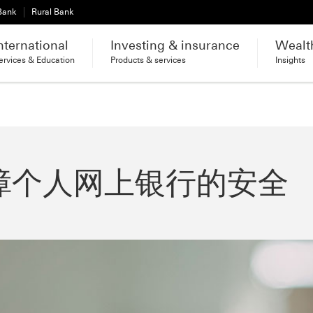
 Bank
Rural Bank
nternational
Investing & insurance
Wealt
ervices & Education
Products & services
Insights
障个人网上银行的安全