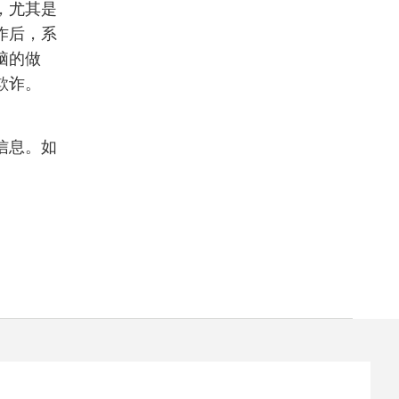
，尤其是
作后，系
脑的做
欺诈。
信息。如