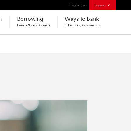
Select language
English
Log on
h
Borrowing
Ways to bank
Loans & credit cards
e-banking & branches