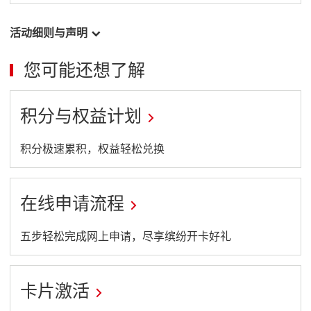
丰
中
活动细则与声明
国
信
您可能还想了解
用
卡
（原
积分与权益计划
汇
丰
This
积分极速累积，权益轻松兑换
卓
link
越
理
will
在线申请流程
财
open
旅
in
This
行
五步轻松完成网上申请，尽享缤纷开卡好礼
a
信
link
用
new
will
卡）
卡片激活
window
open
This