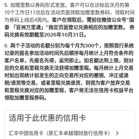
加赠里数以券码形式发放。客户可以在达标后次月的第
15个工作日17点后在活动页面领取加赠里数券码，领取时间
为券码上线后4周内。
客户在领取后，需前往微信公众号“国
泰 「亚洲万里通」”指定页面登记兑换相应的加赠里数。 券
码兑换有效期截至2026年10月31日。
两个子活动的名额分别为每个月为300个，按照我行系统
记录的报名参加活动时间先后顺序每月统计上月符合条件的
客户名单，先报名先得，返完即止。如名额达到上限，则对
应的交易和里程兑换无法获得加赠里程。每月统计上月交易
时如出现统计前发生的正向交易所对应的撤销、冲正或退
税/退货等交易，或者里程兑换退货，则视为客户放弃交易
和里程兑换对应的加赠里程，客户将无法在信用卡权益平台
领取加赠里程券码。
适用于此优惠的信用卡
汇
汇丰中国信用卡（原汇丰卓越理财旅行信用卡）