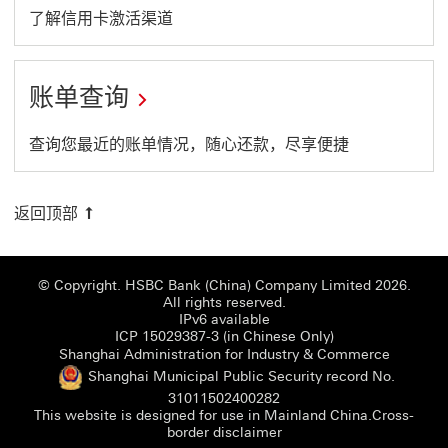
in
link
This
了解信用卡激活渠道
will
a
link
open
new
will
in
账单查询
window
open
a
new
in
This
查询您最近的账单情况，随心还款，尽享便捷
windo
a
link
new
will
返回顶部
window
open
in
© Copyright. HSBC Bank (China) Company Limited 2026.
a
All rights reserved.
IPv6 available
new
ICP 15029387-3 (i
ICP 15029387-3 (in Chinese Only)
window
Shanghai
Shanghai Administration for Industry & Commerce
Shanghai Municipal Public Security record No.
Shanghai Municipal Publi
31011502400282
This website is designed for use in Mainland China.
Cross-
Cross-border disclaimer 
border disclaimer