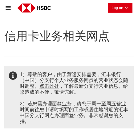
Collaps
Log on
信用卡业务相关网点
1）尊敬的客户，由于营运安排需要，汇丰银行
（中国）分支行个人业务服务网点的营业状态会随
点击此处 This link will open in a 
时调整。
点击此处
，了解最新分支行营业信息。给
您造成的不便，敬请谅解。
2）若您需办理面签业务，请您于周一至周五营业
时间前往您申请时填写的工作或居住地附近的汇丰
中国分支行网点办理面签业务。非常感谢您的支
持。