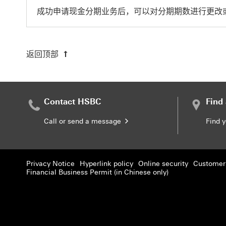
成功申请现金分期业务后，可以对分期期数进行更改
返回顶部
Contact HSBC
Find
Call or send a message
Find 
Privacy Notice
Hyperlink policy
Online security
Customer 
Financial Business Permit (in Chinese only)