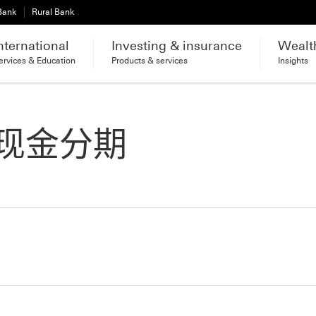
 Bank
Rural Bank
nternational
Investing & insurance
Wealt
ervices & Education
Products & services
Insights
现金分期