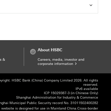
About HSBC
s &
Careers, media, investor and
corporate information
yright. HSBC Bank (China) Company Limited 2026. All rights
reserved.
IPv6 available
ICP 150
ICP 15029387-3 (in Chinese Only)
Shangha
Shanghai Administration for Industry & Commerce
Shangha
nghai Municipal Public Security record No. 31011502400282
s website is designed for use in Mainland China.
Cross-border