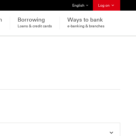
Select language
English
Log on
h
Borrowing
Ways to bank
Loans & credit cards
e-banking & branches