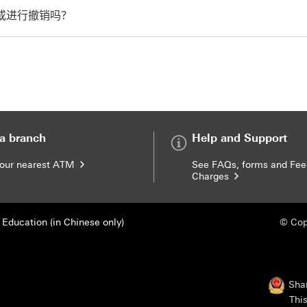
或进行撤销吗？
 a branch
Help and Support
your nearest ATM
See FAQs, forms and Fee
Charges
Education (in Chinese only)
© Cop
Sha
Thi