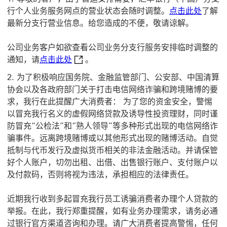
口
行个人业务服务网点的营业状态会随时调整。
点击此处
了解
最新分支行营业信息。给您造成的不便，敬请谅解。
公司业务客户如欲查看公司业务分支行服务安排临时调整的
点击此处 开启新窗口
通知，请
点击此处
。
为了积极响应国务院、金融监管部门、公安部、中国清算
协会以及各政府部门关于打击电信网络诈骗和跨境赌博的要
求，我行在此提醒广大消费者： 为了您的资金安全，警惕
以冒充我行名义的虚假网络贷款及诱导性投资理财，同时谨
防冒充“公检法”和“熟人领导”等多种形式出现的电信网络诈
骗事件。远离跨境赌博或以其他形式出现的赌博活动。自觉
抵制与代币发行及虚拟货币相关的非法金融活动。并请保管
好个人账户，切勿出租、出借、出售银行账户、支付账户以
及付款码，否则将视为违法，承担相应的法律责任。
近期我行收到多起冒充我行员工诱骗消费者办理个人贷款的
举报。在此，我行郑重提醒，如有业务办理需求，请务必通
过银行官方渠道咨询和办理。请广大消费者提高警惕，任何