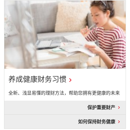
下
行
题
载
与
开
开
AT
启
启
网
新
新
点
窗
窗
开
口
口
启
新
窗
口
养成健康财务习惯
开
全新、浅显易懂的理财方法，帮助您拥有更健康的未来
启
保
保护重要财产
新
护
窗
重
如
如何保持财务健康
要
口
何
财