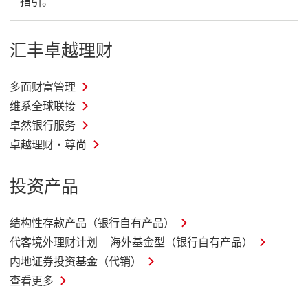
指引。
启
新
窗
汇丰卓越理财
口
多面财富管理
维系全球联接
卓然银行服务
卓越理财・尊尚
投资产品
结构性存款产品（银行自有产品）
代客境外理财计划 – 海外基金型（银行自有产品）
内地证券投资基金（代销）
查看更多