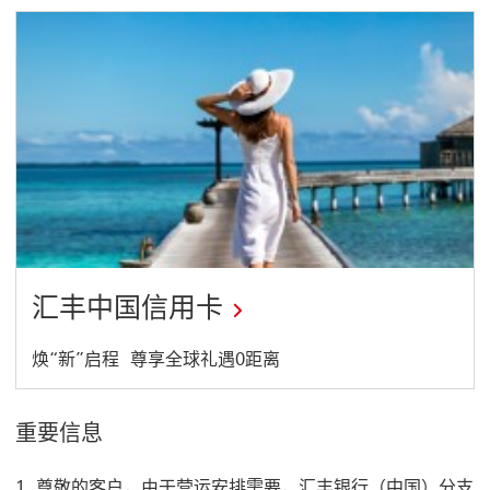
保
产
持
开
财
启
务
新
健
窗
康
口
开
启
新
窗
口
汇丰中国信用卡
开
焕“新”启程 尊享全球礼遇0距离
启
新
重要信息
窗
尊敬的客户，由于营运安排需要，汇丰银行（中国）分支