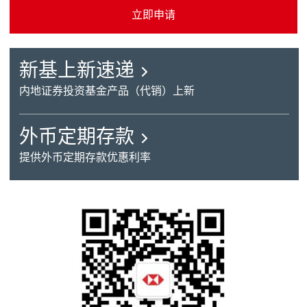
立即申请
立即申请 开启新窗口
新
新基上新速递
基
内地证券投资基金产品（代销）上新
上
外
外币定期存款
新
币
速
提供外币定期存款优惠利率
定
递
期
开
存
启
款
新
开
窗
启
口