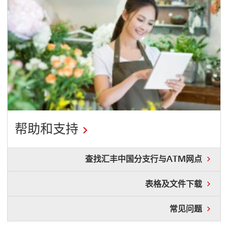
帮助和支持
开
查
查找汇丰中国分支行与ATM网点
启
找
汇
新
表
表格及文件下载
丰
格
窗
中
及
国
常
常见问题
口
文
分
见
件
支
问